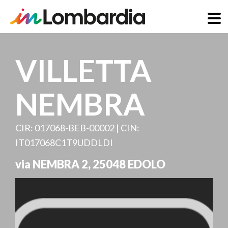
Direkt
zum
VILLETTA
Inhalt
NEMBRA
CIR: 017068-BEB-00002 | CIN:
IT017068C1T9UDDLDI
via NEMBRA 2
,
25048
EDOLO