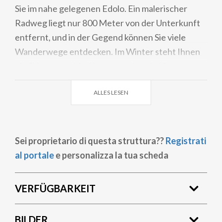
Sie im nahe gelegenen Edolo. Ein malerischer
Radweg liegt nur 800 Meter von der Unterkunft
entfernt, und in der Gegend können Sie viele
Wanderwege entdecken. Im Winter steht Ihnen
ein Skiraum zur Verfügung, und nach 10
Fahrminuten erreichen Sie schon das Skigebiet
ALLES LESEN
Aprica.
Sei proprietario di questa struttura??
Registrati
al portale
e personalizza la tua scheda
VERFÜGBARKEIT
BILDER