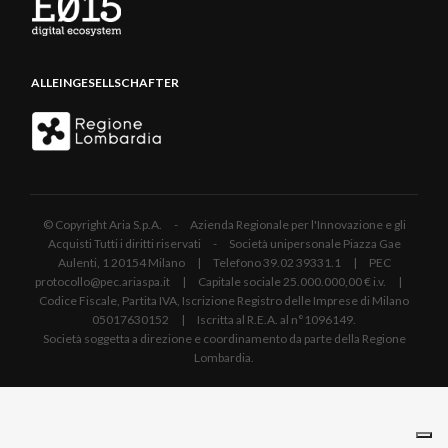
ALLEINGESELLSCHAFTER
© Copyright Aria S.p.A. - Azienda Regionale per l'Innovazione e gli
Acquisti Tutti i diritti riservati - Società unipersonale Piazza Gae
Aulenti, 1 20154 Milano | Telefono 39.02 39331.1 | PEC
protocollo@pec.ariaspa.it | Capitale sociale 25.000.000,00 € i.v. |
Codice Fiscale, Partita IVA, Iscrizione Registro delle Imprese di Milano
05017630152 | Iscritta al R.E.A. al n°1096149.
Società soggetta a direzione e coordinamento da parte della Regione
Lombardia.