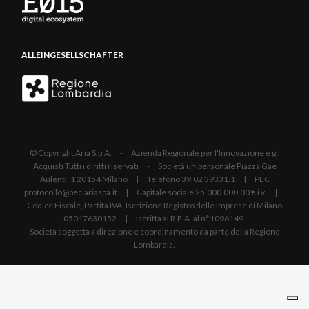
ALLEINGESELLSCHAFTER
© Copyright Aria S.p.A. - Azienda Regionale per l'Innovazione e gli
Acquisti Tutti i diritti riservati - Società unipersonale Piazza Gae
Aulenti, 1 20154 Milano | Telefono 39.02 39331.1 | PEC
protocollo@pec.ariaspa.it | Capitale sociale 25.000.000,00 € i.v. |
Codice Fiscale, Partita IVA, Iscrizione Registro delle Imprese di Milano
05017630152 | Iscritta al R.E.A. al n°1096149.
Società soggetta a direzione e coordinamento da parte della Regione
Lombardia.