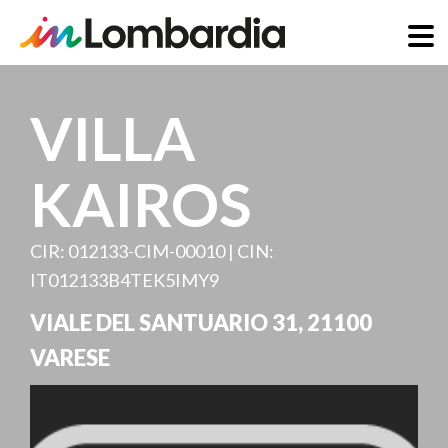
Direkt
zum
VILLA
Inhalt
KAIROS
CIR: 012133-CIM-00010 | CIN:
IT012133B4TEK5IMY9
VIALE DEL SANTUARIO 31
,
21100
VARESE