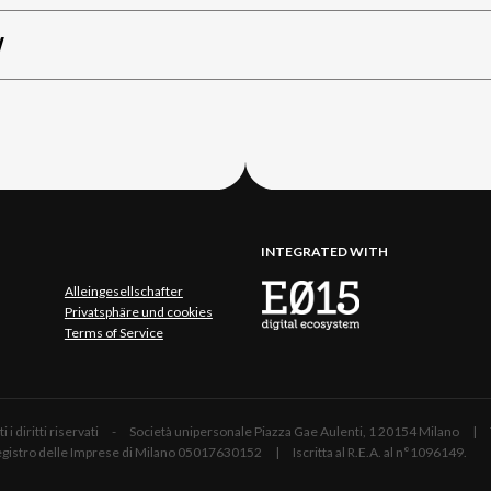
W
INTEGRATED WITH
Alleingesellschafter
Privatsphäre und cookies
Terms of Service
 Tutti i diritti riservati - Società unipersonale Piazza Gae Aulenti, 1 20154 Mil
 Registro delle Imprese di Milano 05017630152 | Iscritta al R.E.A. al n°1096149.