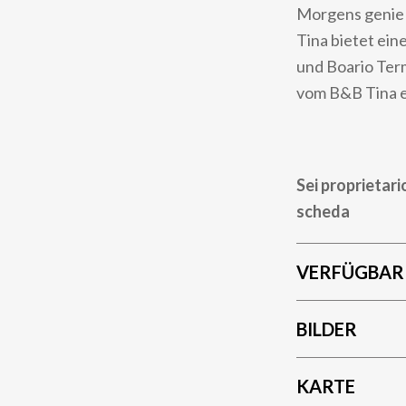
Morgens genieß
Tina bietet ein
und Boario Ter
vom B&B Tina e
Sei proprietari
scheda
VERFÜGBAR
BILDER
KARTE