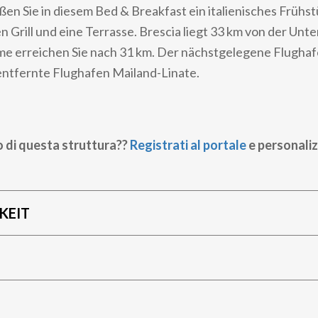
en Sie in diesem Bed & Breakfast ein italienisches Frühs
en Grill und eine Terrasse. Brescia liegt 33 km von der Unt
me erreichen Sie nach 31 km. Der nächstgelegene Flughafe
ntfernte Flughafen Mailand-Linate.
o di questa struttura??
Registrati al portale
e personaliz
KEIT