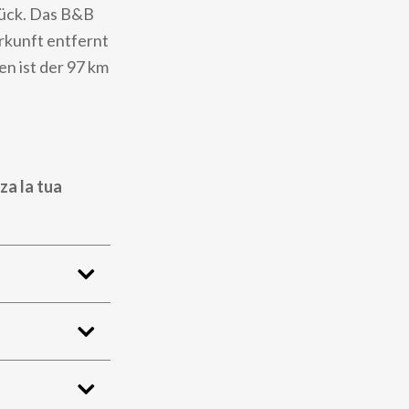
tück. Das B&B
erkunft entfernt
n ist der 97 km
za la tua