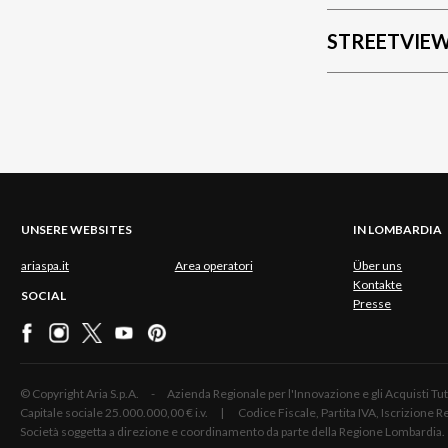
STREETVIE
UNSERE WEBSITES
IN LOMBARDIA
ariaspa.it
Area operatori
Über uns
Kontakte
SOCIAL
Presse
© Copyright Aria S.p.A. - Azienda Regionale per l'Innovazione e gli Acquisti
Capitale sociale 25.000.000,00 € i.v. | Codice Fiscale, Partita IVA, Iscrizione
Società soggetta a direzione e coordinamento da parte della Regione Lombardia.