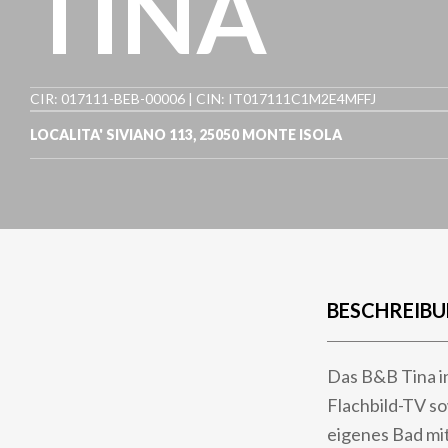
TINA
CIR: 017111-BEB-00006 | CIN: IT017111C1M2E4MFFJ
LOCALITA' SIVIANO 113
,
25050
MONTE ISOLA
BESCHREIB
Das B&B Tina i
Flachbild-TV so
eigenes Bad mi