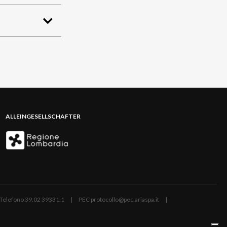
ALLEINGESELLSCHAFTER
ano | Telefono 39.02 39331.1 | PEC protocollo@pec.ariaspa.it |