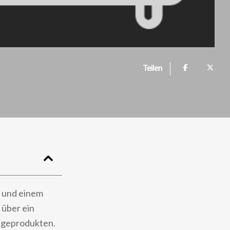
Teilen
N und einem
 über ein
legeprodukten.