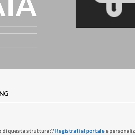
AIA
UNG
o di questa struttura??
Registrati al portale
e personaliz