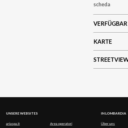
scheda
VERFÜGBAR
KARTE
STREETVIE
UNSERE WEBSITES
IN LOMBARDIA
ariaspa.it
Area operatori
Über uns