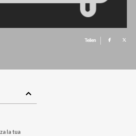
Teilen
za la tua