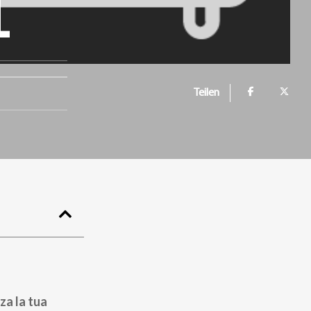
1
Teilen
za la tua