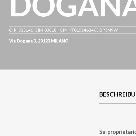
DOGANA3
CIR: 015146-CIM-03818 | CIN: IT015146B465QP3M9W
Via Dogana 3
,
20123
MILANO
BESCHREIB
Sei proprietari