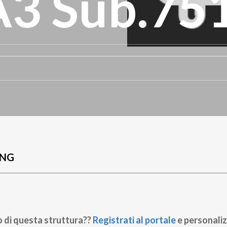
 Sub.75
UNG
o di questa struttura??
Registrati al portale
e personaliz