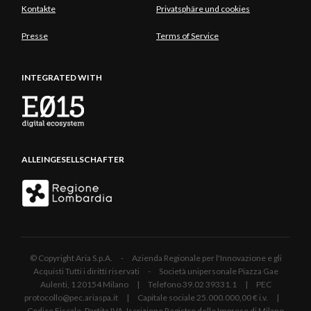
Kontakte
Privatsphäre und cookies
Presse
Terms of Service
INTEGRATED WITH
ALLEINGESELLSCHAFTER
© Copyright Aria S.p.A. - Azienda Regionale per l'Innovazione e gli
Acquisti Tutti i diritti riservati - Società unipersonale Piazza Gae
Aulenti, 1 20154 Milano | Telefono 39.02 39331.1 | PEC
protocollo@pec.ariaspa.it | Capitale sociale 25.000.000,00 € i.v. |
Codice Fiscale, Partita IVA, Iscrizione Registro delle Imprese di Milano