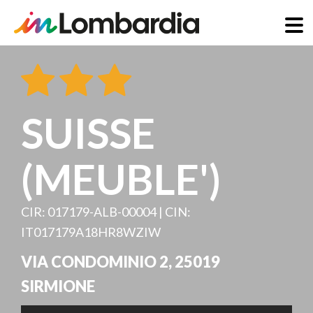
Direkt
zum
Inhalt
SUISSE
(MEUBLE')
CIR: 017179-ALB-00004 | CIN:
IT017179A18HR8WZIW
VIA CONDOMINIO 2
,
25019
SIRMIONE