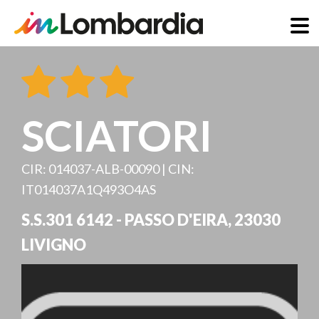
Direkt
zum
Inhalt
SCIATORI
CIR: 014037-ALB-00090 | CIN:
IT014037A1Q493O4AS
S.S.301 6142 - PASSO D'EIRA
,
23030
LIVIGNO