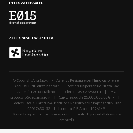
INTEGRATED WITH
ALLEINGESELLSCHAFTER
© Copyright Aria S.p.A. - Azienda Regionale per l'Innovazione e gli
Acquisti Tutti i diritti riservati - Società unipersonale Piazza Gae
Aulenti, 1 20154 Milano | Telefono 39.02 39331.1 | PEC
protocollo@pec.ariaspa.it | Capitale sociale 25.000.000,00 € i.v. |
Codice Fiscale, Partita IVA, Iscrizione Registro delle Imprese di Milano
05017630152 | Iscritta al R.E.A. al n°1096149.
Società soggetta a direzione e coordinamento da parte della Regione
Lombardia.