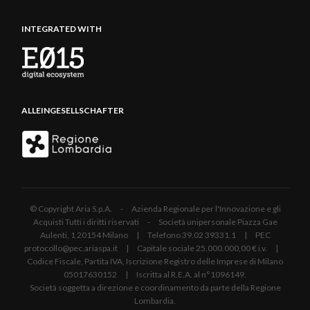
INTEGRATED WITH
ALLEINGESELLSCHAFTER
© Copyright Aria S.p.A. - Azienda Regionale per l'Innovazione e gli
Acquisti Tutti i diritti riservati - Società unipersonale Piazza Gae
Aulenti, 1 20154 Milano | Telefono 39.02 39331.1 | PEC
protocollo@pec.ariaspa.it | Capitale sociale 25.000.000,00 € i.v. |
Codice Fiscale, Partita IVA, Iscrizione Registro delle Imprese di Milano
05017630152 | Iscritta al R.E.A. al n°1096149.
Società soggetta a direzione e coordinamento da parte della Regione
Lombardia.