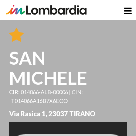
Direkt
zum
Inhalt
SAN
MICHELE
CIR: 014066-ALB-00006 | CIN:
IT014066A16B7X6EOO
Via Rasica 1
,
23037
TIRANO