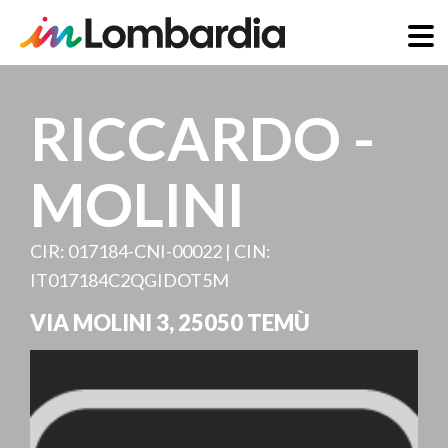
Direkt
zum
RICCARDO -
Inhalt
MOLINI
CIR: 017184-CNI-00022 | CIN:
IT017184C2QGIDOT5M
VIA MOLINI 3
,
25050
TEMÙ