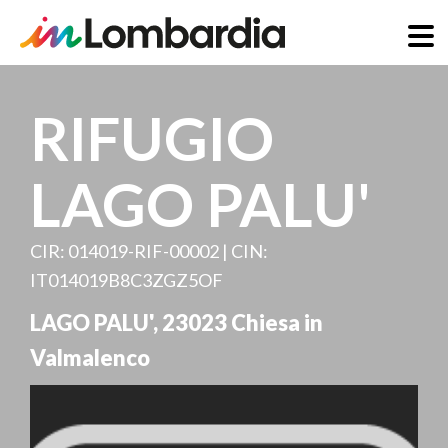
Direkt
zum
RIFUGIO
Inhalt
LAGO PALU'
CIR: 014019-RIF-00002 | CIN:
IT014019B8C3ZGZ5OF
LAGO PALU'
,
23023
Chiesa in
Valmalenco