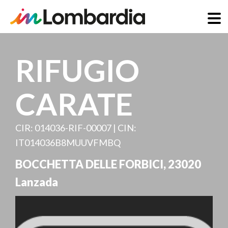
Direkt
zum
RIFUGIO
Inhalt
CARATE
CIR: 014036-RIF-00007 | CIN:
IT014036B8MUUVFMBQ
BOCCHETTA DELLE FORBICI
,
23020
Lanzada