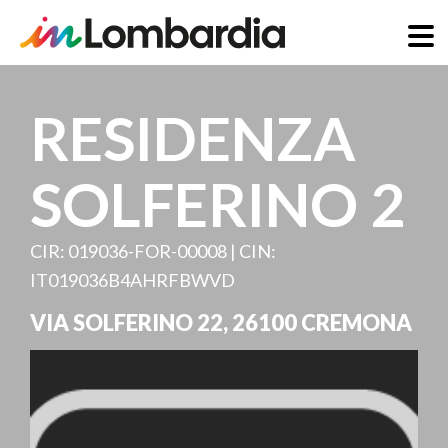
Direkt
zum
RESIDENZA
Inhalt
SOLFERINO 2
CIR: 019036-FOR-00008 | CIN:
IT019036B4AHRFBWVD
VIA SOLFERINO 22
,
26100
CREMONA