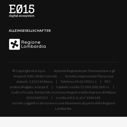
ALLEINGESELLSCHAFTER
© Copyright Aria S.p.A. - Azienda Regionale per l'Innovazione e gli
Acquisti Tutti i diritti riservati - Società unipersonale Piazza Gae
Aulenti, 1 20154 Milano | Telefono 39.02 39331.1 | PEC
protocollo@pec.ariaspa.it | Capitale sociale 25.000.000,00 € i.v. |
Codice Fiscale, Partita IVA, Iscrizione Registro delle Imprese di Milano
05017630152 | Iscritta al R.E.A. al n°1096149.
Società soggetta a direzione e coordinamento da parte della Regione
Lombardia.