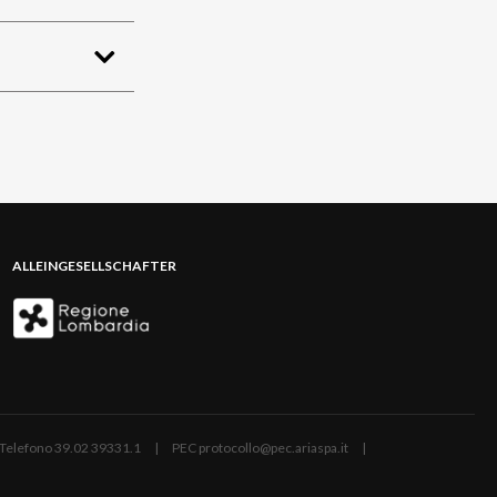
ALLEINGESELLSCHAFTER
ano | Telefono 39.02 39331.1 | PEC protocollo@pec.ariaspa.it |