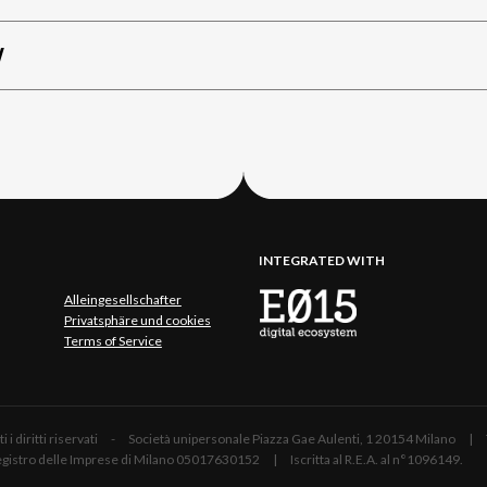
W
INTEGRATED WITH
Alleingesellschafter
Privatsphäre und cookies
Terms of Service
 Tutti i diritti riservati - Società unipersonale Piazza Gae Aulenti, 1 20154 Mil
 Registro delle Imprese di Milano 05017630152 | Iscritta al R.E.A. al n°1096149.