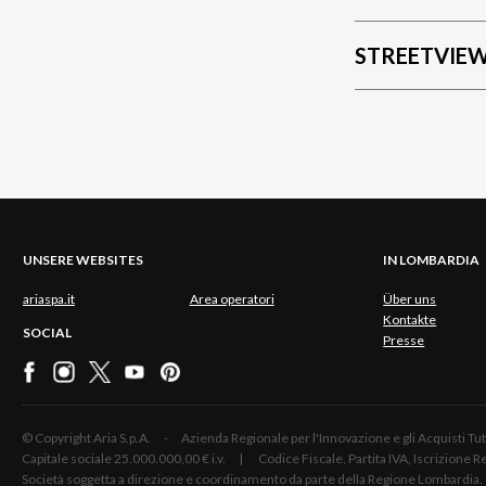
STREETVIE
UNSERE WEBSITES
IN LOMBARDIA
ariaspa.it
Area operatori
Über uns
Kontakte
SOCIAL
Presse
© Copyright Aria S.p.A. - Azienda Regionale per l'Innovazione e gli Acquisti
Capitale sociale 25.000.000,00 € i.v. | Codice Fiscale, Partita IVA, Iscrizione
Società soggetta a direzione e coordinamento da parte della Regione Lombardia.