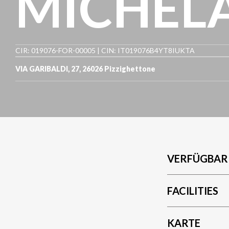
MICHEL
CIR: 019076-FOR-00005 | CIN: IT019076B4YT8IUKTA
VIA GARIBALDI, 27
,
26026
Pizzighettone
VERFÜGBAR
FACILITIES
KARTE