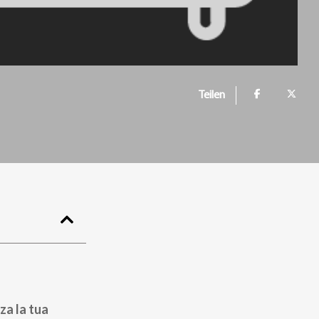
Teilen
za la tua