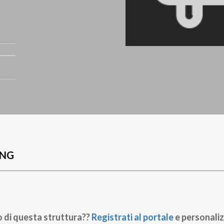
UNG
o di questa struttura??
Registrati al portale
e personaliz