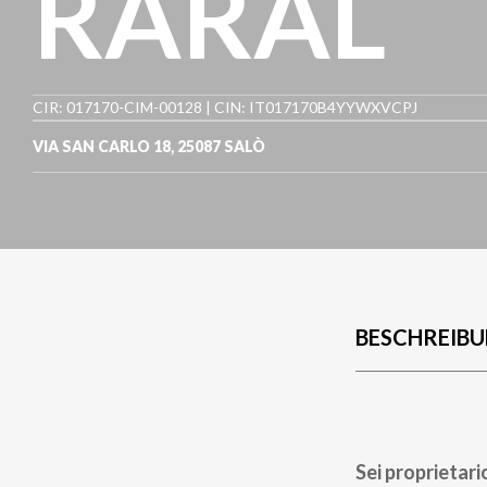
RARAL
CIR: 017170-CIM-00128 | CIN: IT017170B4YYWXVCPJ
VIA SAN CARLO 18
,
25087
SALÒ
BESCHREIB
Sei proprietari