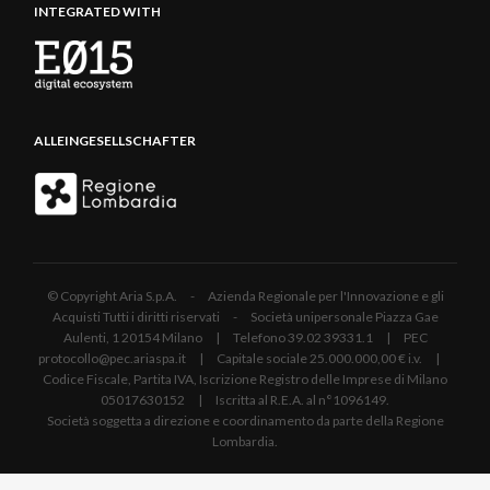
INTEGRATED WITH
ALLEINGESELLSCHAFTER
© Copyright Aria S.p.A. - Azienda Regionale per l'Innovazione e gli
Acquisti Tutti i diritti riservati - Società unipersonale Piazza Gae
Aulenti, 1 20154 Milano | Telefono 39.02 39331.1 | PEC
protocollo@pec.ariaspa.it | Capitale sociale 25.000.000,00 € i.v. |
Codice Fiscale, Partita IVA, Iscrizione Registro delle Imprese di Milano
05017630152 | Iscritta al R.E.A. al n°1096149.
Società soggetta a direzione e coordinamento da parte della Regione
Lombardia.