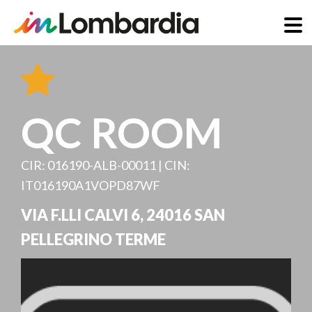
Direkt
zum
Inhalt
QC ROOM
CIR: 016190-ALB-00011 | CIN:
IT016190A1VOPD87WF
VIA F.LLI CALVI 6
,
24016
SAN
PELLEGRINO TERME