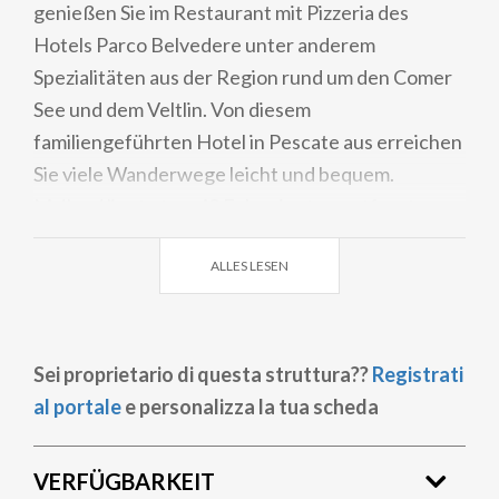
genießen Sie im Restaurant mit Pizzeria des
Hotels Parco Belvedere unter anderem
Spezialitäten aus der Region rund um den Comer
See und dem Veltlin. Von diesem
familiengeführten Hotel in Pescate aus erreichen
Sie viele Wanderwege leicht und bequem.
Mailand liegt etwa 40 Fahrminuten entfernt.
ALLES LESEN
Sei proprietario di questa struttura??
Registrati
al portale
e personalizza la tua scheda
VERFÜGBARKEIT