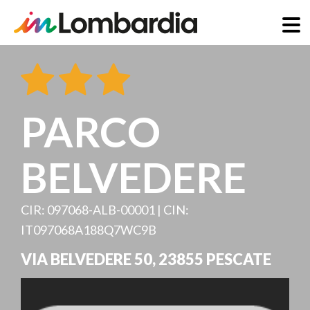
Direkt
zum
Inhalt
PARCO
BELVEDERE
CIR: 097068-ALB-00001 | CIN:
IT097068A188Q7WC9B
VIA BELVEDERE 50
,
23855
PESCATE