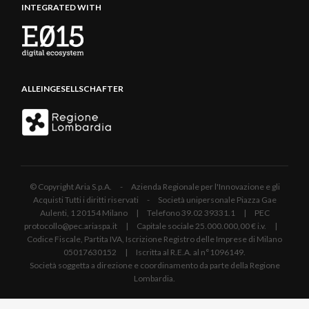
INTEGRATED WITH
ALLEINGESELLSCHAFTER
© Copyright Aria S.p.A. - Azienda Regionale per l'Innovazione e gli
Acquisti Tutti i diritti riservati - Società unipersonale Piazza Gae
Aulenti, 1 20154 Milano | Telefono 39.02 39331.1 | PEC
protocollo@pec.ariaspa.it | Capitale sociale 25.000.000,00 € i.v. |
Codice Fiscale, Partita IVA, Iscrizione Registro delle Imprese di Milano
05017630152 | Iscritta al R.E.A. al n°1096149.
Società soggetta a direzione e coordinamento da parte della Regione
Lombardia.