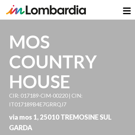
Direkt
zum
MOS
Inhalt
COUNTRY
HOUSE
CIR: 017189-CIM-00220 | CIN:
IT017189B4E7GRRQJ7
via mos 1
,
25010
TREMOSINE SUL
GARDA