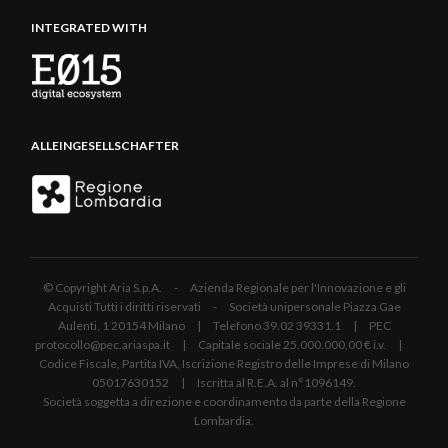
INTEGRATED WITH
ALLEINGESELLSCHAFTER
© Copyright Aria S.p.A. - Azienda Regionale per l'Innovazione e gli
Acquisti Tutti i diritti riservati - Società unipersonale Piazza Gae
Aulenti, 1 20154 Milano | Telefono 39.02 39331.1 | PEC
protocollo@pec.ariaspa.it | Capitale sociale 25.000.000,00 € i.v. |
Codice Fiscale, Partita IVA, Iscrizione Registro delle Imprese di Milano
05017630152 | Iscritta al R.E.A. al n°1096149.
Società soggetta a direzione e coordinamento da parte della Regione
Lombardia.