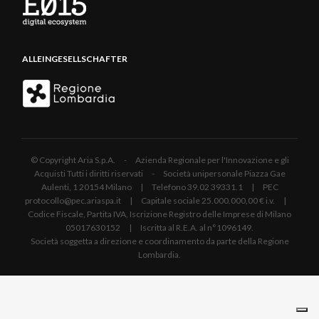
ALLEINGESELLSCHAFTER
© Copyright Aria S.p.A. - Azienda Regionale per l'Innovazione e gli
Acquisti Tutti i diritti riservati - Società unipersonale Piazza Gae
Aulenti, 1 20154 Milano | Telefono 39.02 39331.1 | PEC
protocollo@pec.ariaspa.it | Capitale sociale 25.000.000,00 € i.v. |
Codice Fiscale, Partita IVA, Iscrizione Registro delle Imprese di Milano
05017630152 | Iscritta al R.E.A. al n°1096149.
Società soggetta a direzione e coordinamento da parte della Regione
Lombardia.