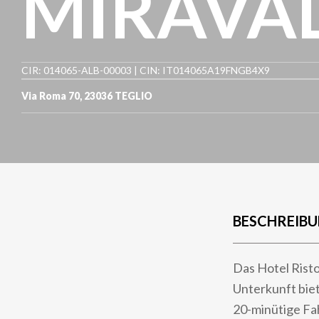
MIRAVA
CIR: 014065-ALB-00003 | CIN: IT014065A19FNGB4X9
Via Roma 70
,
23036
TEGLIO
BESCHREIB
Das Hotel Risto
Unterkunft biet
20-minütige Fah