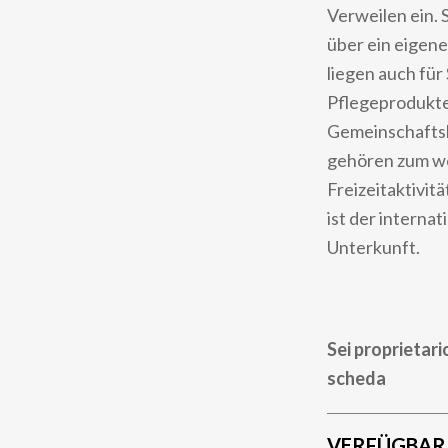
Verweilen ein. 
über ein eigen
liegen auch für
Pflegeprodukte 
Gemeinschaftsl
gehören zum we
Freizeitaktivi
ist der interna
Unterkunft.
Sei proprietari
scheda
VERFÜGBAR