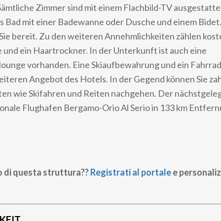
Sämtliche Zimmer sind mit einem Flachbild-TV ausgestatt
es Bad mit einer Badewanne oder Dusche und einem Bidet
 Sie bereit. Zu den weiteren Annehmlichkeiten zählen kost
und ein Haartrockner. In der Unterkunft ist auch eine
ounge vorhanden. Eine Skiaufbewahrung und ein Fahrrad
iteren Angebot des Hotels. In der Gegend können Sie za
täten wie Skifahren und Reiten nachgehen. Der nächstgel
tionale Flughafen Bergamo-Orio Al Serio in 133 km Entfer
o di questa struttura??
Registrati al portale
e personaliz
KEIT