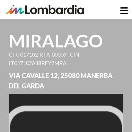
Direkt
zum
MIRALAGO
Inhalt
CIR: 017102-RTA-00009 | CIN:
IT017102A18RFY7MRA
VIA CAVALLE 12
,
25080
MANERBA
DEL GARDA