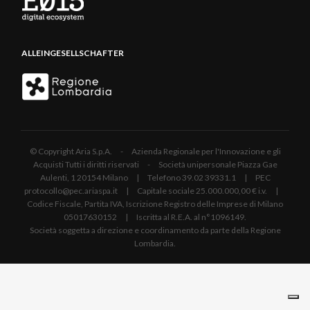
ALLEINGESELLSCHAFTER
© Copyright Aria S.p.A. - Azienda Regionale per l'Innovazione e gli
Acquisti Tutti i diritti riservati - Società unipersonale Piazza Gae
Aulenti, 1 20154 Milano | Telefono 39.02 39331.1 | PEC
protocollo@pec.ariaspa.it | Capitale sociale 25.000.000,00 € i.v. |
Codice Fiscale, Partita IVA, Iscrizione Registro delle Imprese di Milano
05017630152 | Iscritta al R.E.A. al n°1096149.
Società soggetta a direzione e coordinamento da parte della Regione
Lombardia.