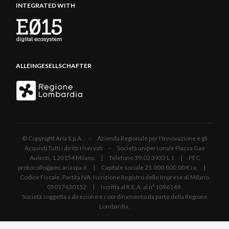
INTEGRATED WITH
ALLEINGESELLSCHAFTER
© Copyright Aria S.p.A. - Azienda Regionale per l'Innovazione e gli
Acquisti Tutti i diritti riservati - Società unipersonale Piazza Gae
Aulenti, 1 20154 Milano | Telefono 39.02 39331.1 | PEC
protocollo@pec.ariaspa.it | Capitale sociale 25.000.000,00 € i.v. |
Codice Fiscale, Partita IVA, Iscrizione Registro delle Imprese di Milano
05017630152 | Iscritta al R.E.A. al n°1096149.
Società soggetta a direzione e coordinamento da parte della Regione
Lombardia.