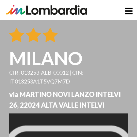
Direkt
zum
Inhalt
MILANO
CIR: 013253-ALB-00012 | CIN:
IT013253A1T5VQ7M7D
via MARTINO NOVI LANZO INTELVI
26
,
22024
ALTA VALLE INTELVI