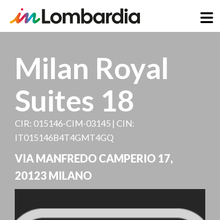
Direkt
zum
Milan Royal
Inhalt
Suites 18
CIR: 015146-CIM-03145 | CIN:
IT015146B4T4GMT4GQ
VIA MANFREDO CAMPERIO 17
,
20123
MILANO