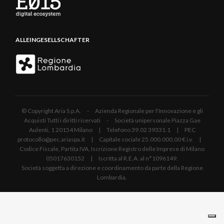
ALLEINGESELLSCHAFTER
© Copyright Aria S.p.A. - Azienda Regionale per l'Innovazione e gli
Acquisti Tutti i diritti riservati - Società unipersonale Piazza Gae
Aulenti, 1 20154 Milano | Telefono 39.02 39331.1 | PEC
protocollo@pec.ariaspa.it | Capitale sociale 25.000.000,00 € i.v. |
Codice Fiscale, Partita IVA, Iscrizione Registro delle Imprese di Milano
05017630152 | Iscritta al R.E.A. al n°1096149.
Società soggetta a direzione e coordinamento da parte della Regione
Lombardia.