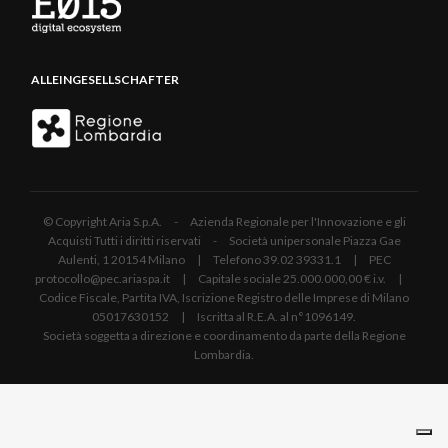
ALLEINGESELLSCHAFTER
© Copyright Aria S.p.A. - Azienda Regionale per l'Innovazione e gli
Acquisti Tutti i diritti riservati - Società unipersonale Piazza Gae
Aulenti, 1 20154 Milano | Telefono 39.02 39331.1 | PEC
protocollo@pec.ariaspa.it | Capitale sociale 25.000.000,00 € i.v. |
Codice Fiscale, Partita IVA, Iscrizione Registro delle Imprese di Milano
05017630152 | Iscritta al R.E.A. al n°1096149.
Società soggetta a direzione e coordinamento da parte della Regione
Lombardia.