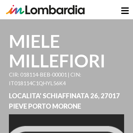
Direkt
zum
MIELE
Inhalt
MILLEFIORI
CIR: 018114-BEB-00001 | CIN:
IT018114C1QHYL56K4
LOCALITA' SCHIAFFINATA 26
,
27017
PIEVE PORTO MORONE