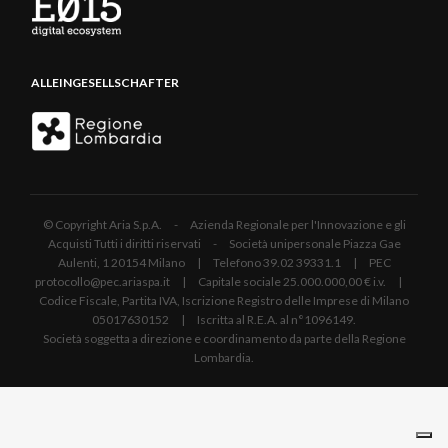
ALLEINGESELLSCHAFTER
© Copyright Aria S.p.A. - Azienda Regionale per l'Innovazione e gli
Acquisti Tutti i diritti riservati - Società unipersonale Piazza Gae
Aulenti, 1 20154 Milano | Telefono 39.02 39331.1 | PEC
protocollo@pec.ariaspa.it | Capitale sociale 25.000.000,00 € i.v. |
Codice Fiscale, Partita IVA, Iscrizione Registro delle Imprese di Milano
05017630152 | Iscritta al R.E.A. al n°1096149.
Società soggetta a direzione e coordinamento da parte della Regione
Lombardia.