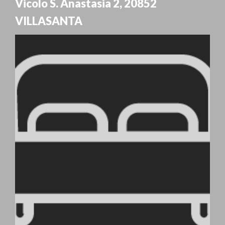
Vicolo S. Anastasia 2
,
20852
VILLASANTA