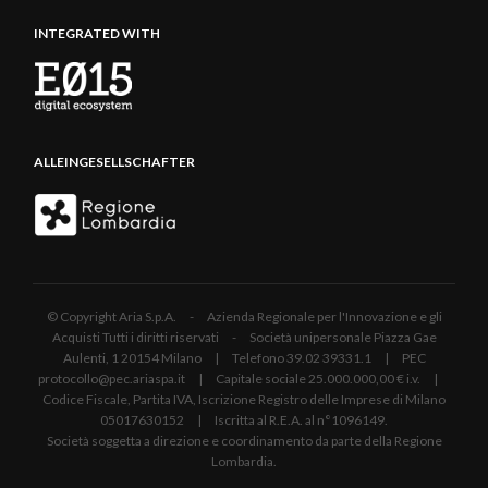
INTEGRATED WITH
ALLEINGESELLSCHAFTER
© Copyright Aria S.p.A. - Azienda Regionale per l'Innovazione e gli
Acquisti Tutti i diritti riservati - Società unipersonale Piazza Gae
Aulenti, 1 20154 Milano | Telefono 39.02 39331.1 | PEC
protocollo@pec.ariaspa.it | Capitale sociale 25.000.000,00 € i.v. |
Codice Fiscale, Partita IVA, Iscrizione Registro delle Imprese di Milano
05017630152 | Iscritta al R.E.A. al n°1096149.
Società soggetta a direzione e coordinamento da parte della Regione
Lombardia.