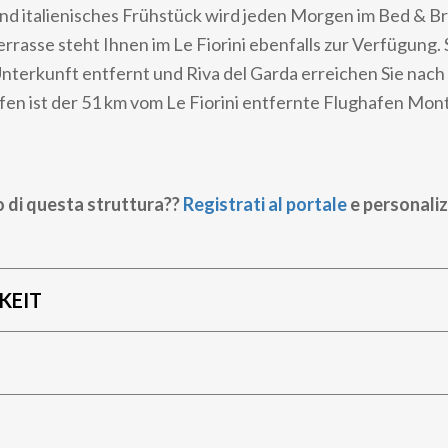
nd italienisches Frühstück wird jeden Morgen im Bed & B
errasse steht Ihnen im Le Fiorini ebenfalls zur Verfügung. 
nterkunft entfernt und Riva del Garda erreichen Sie nach
en ist der 51 km vom Le Fiorini entfernte Flughafen Monti
o di questa struttura??
Registrati al portale
e personaliz
KEIT