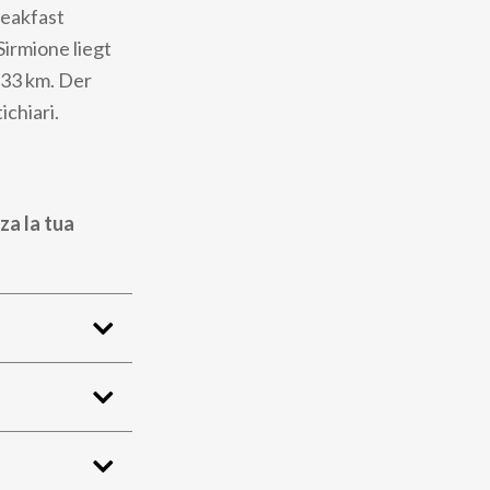
reakfast
Sirmione liegt
 33 km. Der
chiari.
za la tua