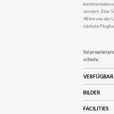
kontinentales u
serviert. Eine T
48 km von der U
nächste Flughaf
Sei proprietari
scheda
VERFÜGBAR
BILDER
FACILITIES