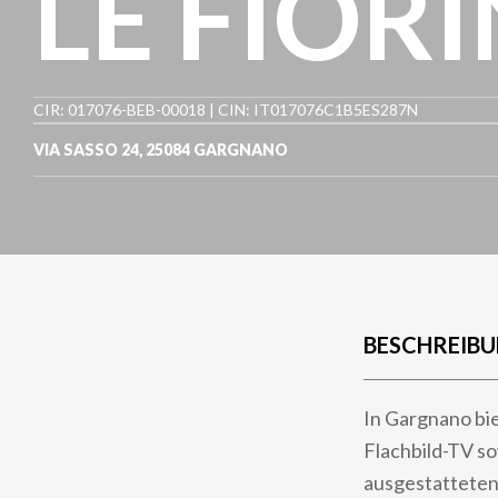
LE FIORI
CIR: 017076-BEB-00018 | CIN: IT017076C1B5ES287N
VIA SASSO 24
,
25084
GARGNANO
BESCHREIB
In Gargnano bi
Flachbild-TV s
ausgestatteten 