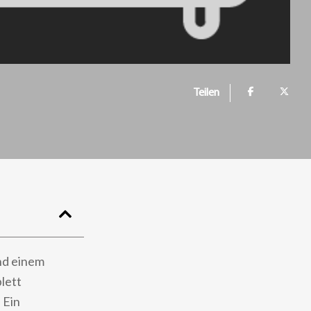
Teilen
nd einem
lett
 Ein