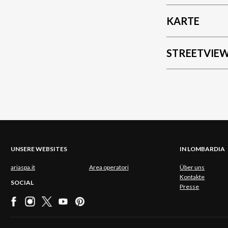
KARTE
STREETVIE
UNSERE WEBSITES
IN LOMBARDIA
ariaspa.it
Area operatori
Über uns
Kontakte
SOCIAL
Presse