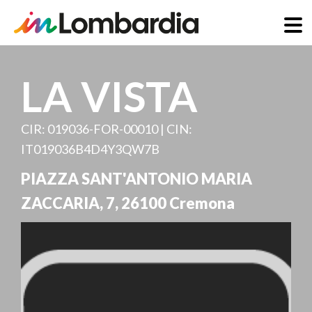
Direkt
zum
LA VISTA
Inhalt
CIR: 019036-FOR-00010 | CIN:
IT019036B4D4Y3QW7B
PIAZZA SANT'ANTONIO MARIA
ZACCARIA, 7
,
26100
Cremona