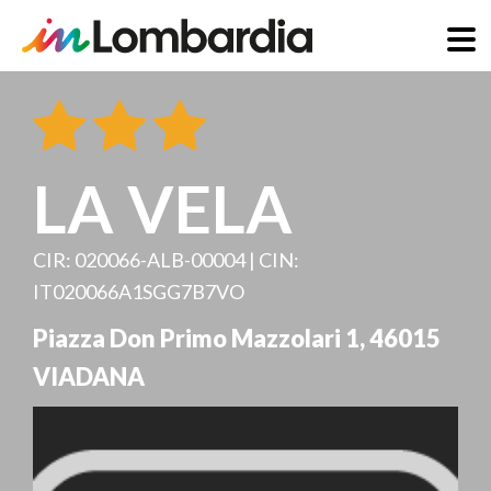
Direkt
zum
Inhalt
LA VELA
CIR: 020066-ALB-00004 | CIN:
IT020066A1SGG7B7VO
Piazza Don Primo Mazzolari 1
,
46015
VIADANA