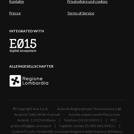
Kontakte
Privatsphäre und cookies
Presse
Terms of Service
INTEGRATED WITH
ALLEINGESELLSCHAFTER
© Copyright Aria S.p.A. - Azienda Regionale per l'Innovazione e gli
Acquisti Tutti i diritti riservati - Società unipersonale Piazza Gae
Aulenti, 1 20154 Milano | Telefono 39.02 39331.1 | PEC
protocollo@pec.ariaspa.it | Capitale sociale 25.000.000,00 € i.v. |
Codice Fiscale, Partita IVA, Iscrizione Registro delle Imprese di Milano