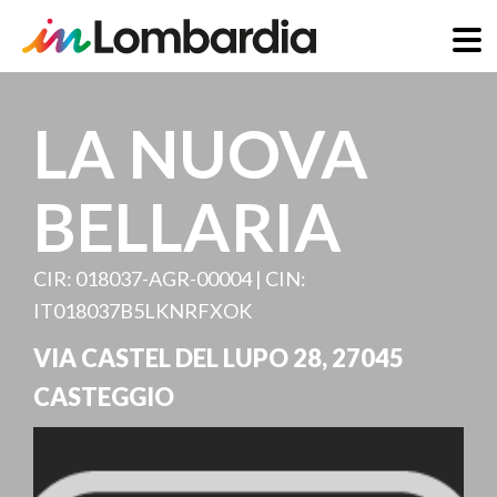
Direkt
zum
LA NUOVA
Inhalt
BELLARIA
CIR: 018037-AGR-00004 | CIN:
IT018037B5LKNRFXOK
VIA CASTEL DEL LUPO 28
,
27045
CASTEGGIO