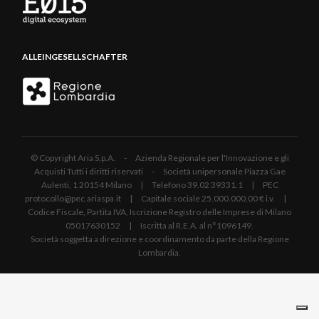
ALLEINGESELLSCHAFTER
© Copyright Aria S.p.A. - Azienda Regionale per l'Innovazione e gli
Acquisti Tutti i diritti riservati - Società unipersonale Piazza Gae
Aulenti, 1 20154 Milano | Telefono 39.02 39331.1 | PEC
protocollo@pec.ariaspa.it | Capitale sociale 25.000.000,00 € i.v. |
Codice Fiscale, Partita IVA, Iscrizione Registro delle Imprese di Milano
05017630152 | Iscritta al R.E.A. al n°1096149.
Società soggetta a direzione e coordinamento da parte della Regione
Lombardia.