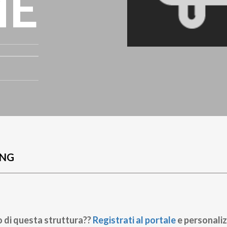
ME
UNG
o di questa struttura??
Registrati al portale
e personaliz