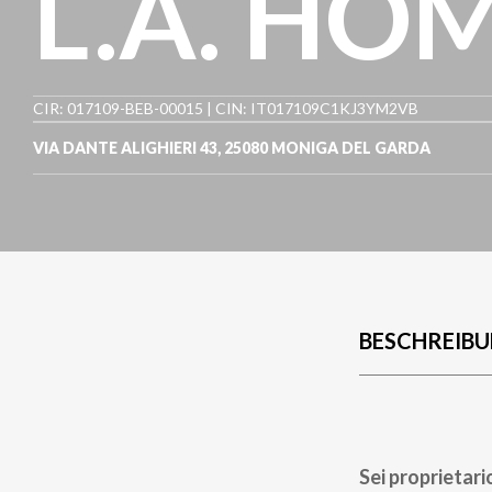
L.A. HO
CIR: 017109-BEB-00015 | CIN: IT017109C1KJ3YM2VB
VIA DANTE ALIGHIERI 43
,
25080
MONIGA DEL GARDA
BESCHREIB
Sei proprietari