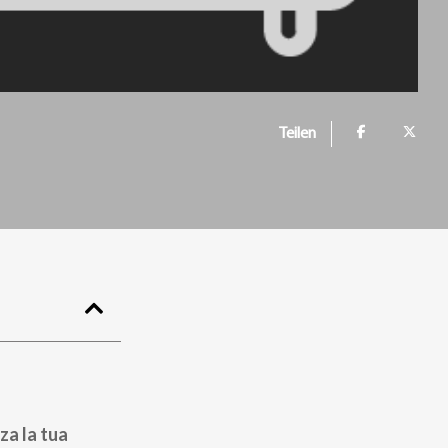
Teilen
za la tua