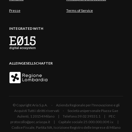
Presse
Terms of Service
INTEGRATED WITH
ALLEINGESELLSCHAFTER
© Copyright Aria S.p.A. - Azienda Regionale per l'Innovazione e gli
Acquisti Tutti i diritti riservati - Società unipersonale Piazza Gae
Aulenti, 1 20154 Milano | Telefono 39.02 39331.1 | PEC
protocollo@pec.ariaspa.it | Capitale sociale 25.000.000,00 € i.v. |
Codice Fiscale, Partita IVA, Iscrizione Registro delle Imprese di Milano