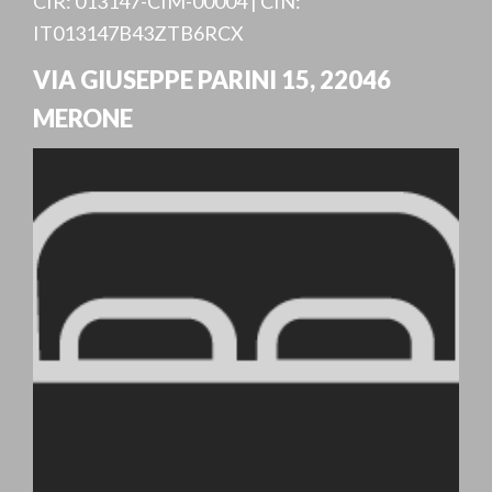
CIR: 013147-CIM-00004 | CIN:
IT013147B43ZTB6RCX
VIA GIUSEPPE PARINI 15
,
22046
MERONE