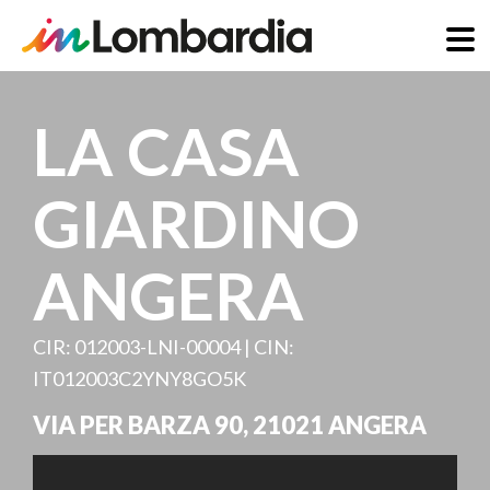
Direkt
zum
LA CASA
Inhalt
GIARDINO
ANGERA
CIR: 012003-LNI-00004 | CIN:
IT012003C2YNY8GO5K
VIA PER BARZA 90
,
21021
ANGERA