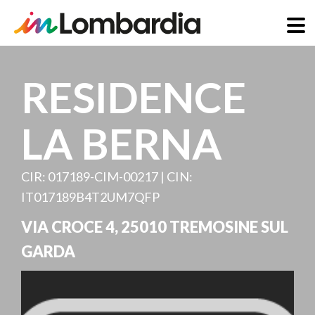
Direkt
zum
RESIDENCE
Inhalt
LA BERNA
CIR: 017189-CIM-00217 | CIN:
IT017189B4T2UM7QFP
VIA CROCE 4
,
25010
TREMOSINE SUL
GARDA