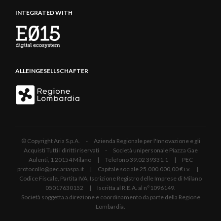
INTEGRATED WITH
ALLEINGESELLSCHAFTER
© Copyright Aria S.p.A. - Azienda Regionale per l'Innovazione e gli
Acquisti Tutti i diritti riservati - Società unipersonale Piazza Gae
Aulenti, 1 20154 Milano | Telefono 39.02 39331.1 | PEC
protocollo@pec.ariaspa.it | Capitale sociale 25.000.000,00 € i.v. |
Codice Fiscale, Partita IVA, Iscrizione Registro delle Imprese di Milano
05017630152 | Iscritta al R.E.A. al n°1096149.
Società soggetta a direzione e coordinamento da parte della Regione
Lombardia.