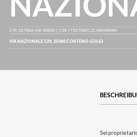
NAZION
CIR: 017063-LNI-00005 | CIN: IT017063C2C64KN8WK
VIA NAZIONALE 529
,
25040
CORTENO GOLGI
BESCHREIB
Sei proprietari