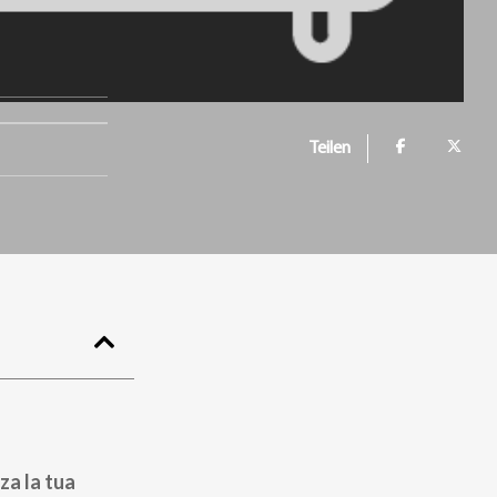
Teilen
za la tua