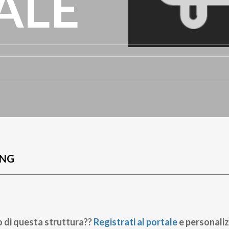
ALE
UNG
o di questa struttura??
Registrati al portale
e personaliz