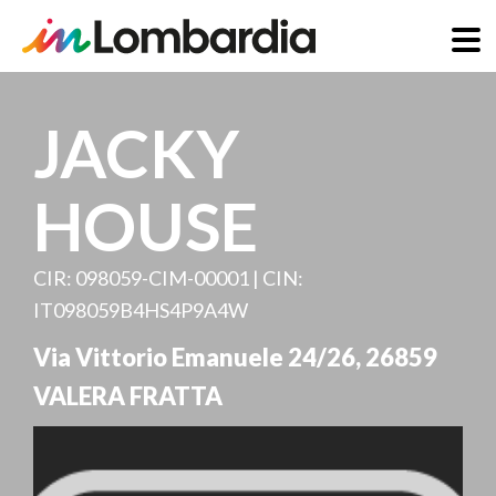
Direkt
zum
JACKY
Inhalt
HOUSE
CIR: 098059-CIM-00001 | CIN:
IT098059B4HS4P9A4W
Via Vittorio Emanuele 24/26
,
26859
VALERA FRATTA