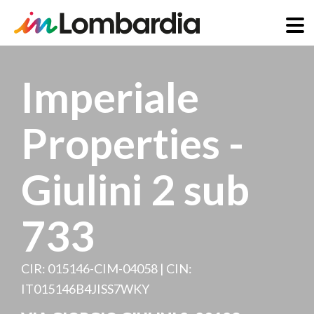
Direkt
zum
Imperiale
Inhalt
Properties -
Giulini 2 sub
733
CIR: 015146-CIM-04058 | CIN:
IT015146B4JISS7WKY