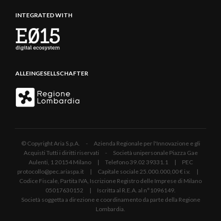
INTEGRATED WITH
ALLEINGESELLSCHAFTER
© Copyright Aria S.p.A. - Azienda Regionale per l'Innovazione e gli
Acquisti Tutti i diritti riservati - Società unipersonale Piazza Gae
Aulenti, 1 20154 Milano | Telefono 39.02 39331.1 | PEC
protocollo@pec.ariaspa.it | Capitale sociale 25.000.000,00 € i.v. |
Codice Fiscale, Partita IVA, Iscrizione Registro delle Imprese di Milano
05017630152 | Iscritta al R.E.A. al n°1096149.
Società soggetta a direzione e coordinamento da parte della Regione
Lombardia.