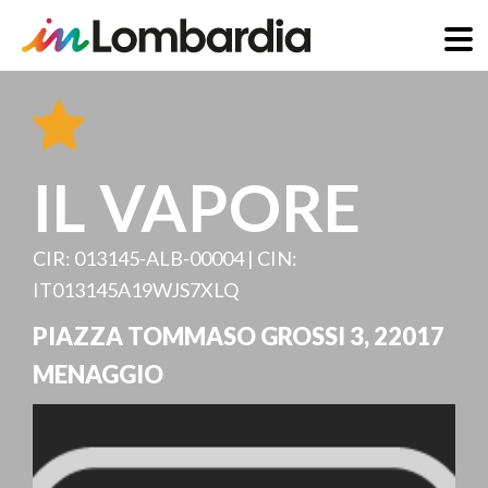
Direkt
zum
Inhalt
IL VAPORE
CIR: 013145-ALB-00004 | CIN:
IT013145A19WJS7XLQ
PIAZZA TOMMASO GROSSI 3
,
22017
MENAGGIO