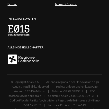
Presse
Terms of Service
INTEGRATED WITH
ALLEINGESELLSCHAFTER
© Copyright Aria S.p.A. - Azienda Regionale per l'Innovazione e gli
Acquisti Tutti i diritti riservati - Società unipersonale Piazza Gae
Aulenti, 1 20154 Milano | Telefono 39.02 39331.1 | PEC
protocollo@pec.ariaspa.it | Capitale sociale 25.000.000,00 € i.v. |
Codice Fiscale, Partita IVA, Iscrizione Registro delle Imprese di Milano
05017630152 | Iscritta al R.E.A. al n°1096149.