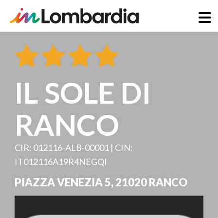
Direkt
zum
Inhalt
IL SOLE DI
RANCO
CIR: 012116-ALB-00001 | CIN:
IT012116A19R4NEGQI
PIAZZA VENEZIA 5
,
21020
RANCO