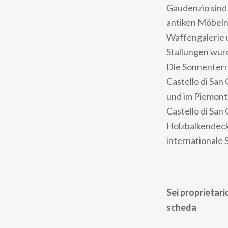
Gaudenzio sind 
antiken Möbeln
Waffengalerie u
Stallungen wur
Die Sonnenterr
Castello di San
und im Piemont
Castello di San
Holzbalkendecke
internationale
Sei proprietari
scheda