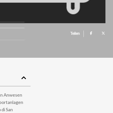
Teilen
nen Anwesen
Sportanlagen
 di San