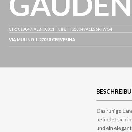
GAUDEN
CIR: 018047-ALB-00001 | CIN: IT018047A1LS6RFWG4
VIA MULINO 1
,
27050
CERVESINA
BESCHREIB
Das ruhige Lan
befindet sich i
und ein elegant