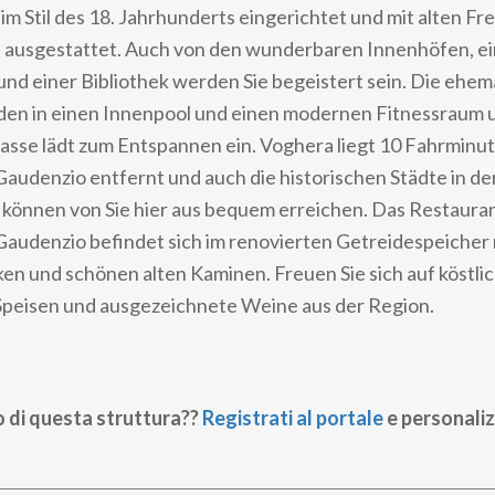
im Stil des 18. Jahrhunderts eingerichtet und mit alten Fr
 ausgestattet. Auch von den wunderbaren Innenhöfen, ei
nd einer Bibliothek werden Sie begeistert sein. Die ehem
den in einen Innenpool und einen modernen Fitnessraum
asse lädt zum Entspannen ein. Voghera liegt 10 Fahrminu
 Gaudenzio entfernt und auch die historischen Städte in d
 können von Sie hier aus bequem erreichen. Das Restaura
 Gaudenzio befindet sich im renovierten Getreidespeicher
n und schönen alten Kaminen. Freuen Sie sich auf köstli
 Speisen und ausgezeichnete Weine aus der Region.
o di questa struttura??
Registrati al portale
e personaliz