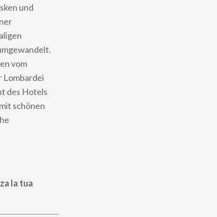
esken und
ner
aligen
 umgewandelt.
ten vom
er Lombardei
nt des Hotels
 mit schönen
che
za la tua