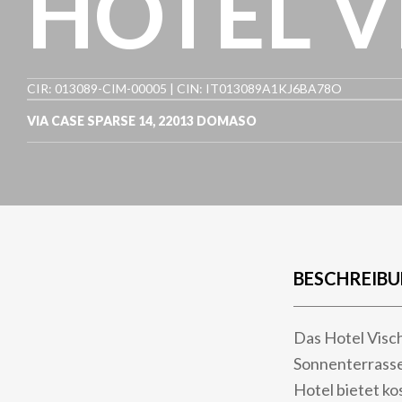
HOTEL V
CIR: 013089-CIM-00005 | CIN: IT013089A1KJ6BA78O
VIA CASE SPARSE 14
,
22013
DOMASO
BESCHREIB
Das Hotel Visc
Sonnenterrasse
Hotel bietet ko