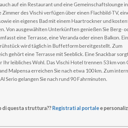
 auch auf ein Restaurant und eine Gemeinschaftslounge in
e Zimmer des Vischi verfügen über einen Flachbild-TV, ei
owie ein eigenes Bad mit einem Haartrockner und kosten
n. Von ausgewählten Unterkünften genießen Sie Berg- od
fasst eine Terrasse, eine Veranda oder einen Balkon. Ein
rühstück wird täglich in Buffetform bereitgestellt. Zum
ch gehört eine Terrasse mit Seeblick. Eine Snackbar sorg
r Ihr leibliches Wohl. Das Vischi Hotel trennen 53 km vo
and Malpensa erreichen Sie nach etwa 100 km. Zum intern
Al Serio gelangen Sie nach rund 90 Fahrminuten.
o di questa struttura??
Registrati al portale
e personaliz