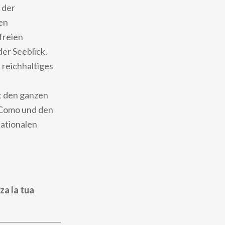
 der
nen
freien
er Seeblick.
 reichhaltiges
t den ganzen
n Como und den
ationalen
za la tua