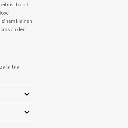
reibtisch und
lose
 einem kleinen
 km von der
za la tua