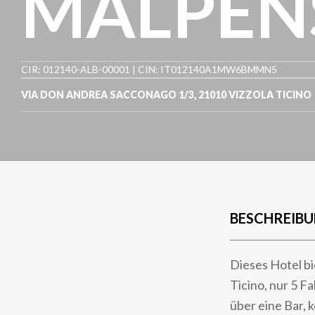
MALPEN
CIR: 012140-ALB-00001 | CIN: IT012140A1MW6BMMN5
VIA DON ANDREA SACCONAGO 1/3
,
21010
VIZZOLA TICINO
BESCHREIB
Dieses Hotel bi
Ticino, nur 5 F
über eine Bar, 