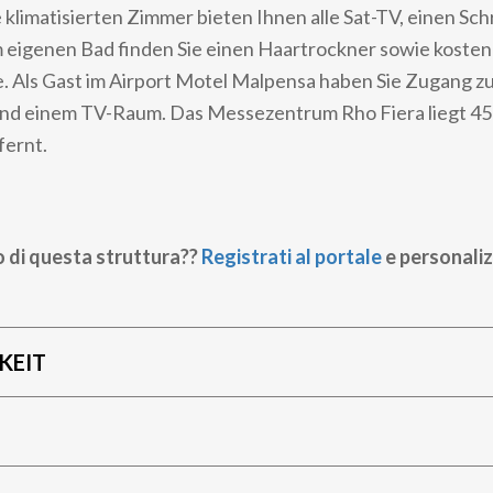
 klimatisierten Zimmer bieten Ihnen alle Sat-TV, einen Sch
m eigenen Bad finden Sie einen Haartrockner sowie kosten
. Als Gast im Airport Motel Malpensa haben Sie Zugang zu
d einem TV-Raum. Das Messezentrum Rho Fiera liegt 45
fernt.
o di questa struttura??
Registrati al portale
e personaliz
KEIT