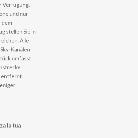
r Verfügung.
one und nur
, dem
 stellen Sie in
reichen. Alle
t Sky-Kanälen
stück umfasst
nnstrecke
 entfernt.
weniger
za la tua