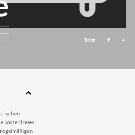
e
Teilen
torischen
e kostenfreies
t regelmäßigen