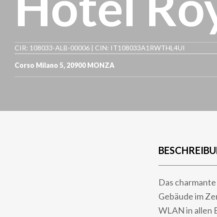
Hotel Ro
CIR: 108033-ALB-00006 | CIN: IT108033A1RWTHL4UI
Corso Milano 5
,
20900
MONZA
BESCHREIB
Das charmante H
Gebäude im Zen
WLAN in allen 