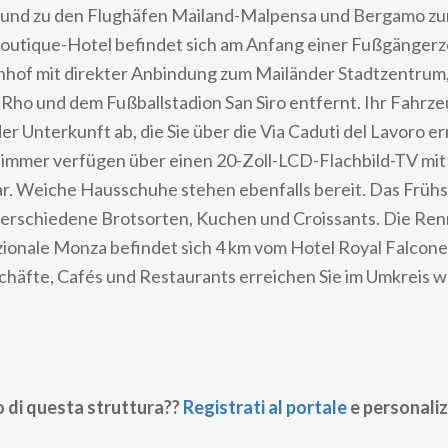
 und zu den Flughäfen Mailand-Malpensa und Bergamo zu
outique-Hotel befindet sich am Anfang einer Fußgängerz
hof mit direkter Anbindung zum Mailänder Stadtzentrum
o und dem Fußballstadion San Siro entfernt. Ihr Fahrzeug
er Unterkunft ab, die Sie über die Via Caduti del Lavoro er
 Zimmer verfügen über einen 20-Zoll-LCD-Flachbild-TV mi
ar. Weiche Hausschuhe stehen ebenfalls bereit. Das Früh
 verschiedene Brotsorten, Kuchen und Croissants. Die Re
onale Monza befindet sich 4 km vom Hotel Royal Falcone
chäfte, Cafés und Restaurants erreichen Sie im Umkreis 
o di questa struttura??
Registrati al portale
e personaliz