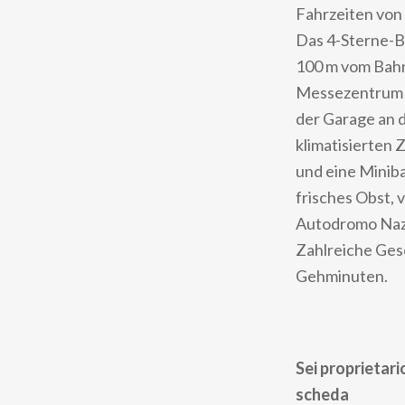
Fahrzeiten von
Das 4-Sterne-B
100 m vom Bahn
Messezentrum Rh
der Garage an d
klimatisierten
und eine Minib
frisches Obst,
Autodromo Nazi
Zahlreiche Ges
Gehminuten.
Sei proprietari
scheda