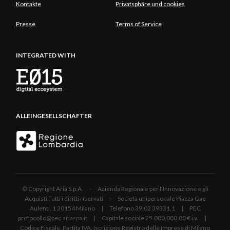
Kontakte
Privatsphäre und cookies
Presse
Terms of Service
INTEGRATED WITH
ALLEINGESELLSCHAFTER
© Copyright Aria S.p.A. - Azienda Regionale per l'Innovazione e gli
Acquisti Tutti i diritti riservati - Società unipersonale Piazza Gae
Aulenti, 1 20154 Milano | Telefono 39.02 39331.1 | PEC
protocollo@pec.ariaspa.it | Capitale sociale 25.000.000,00 € i.v. |
Codice Fiscale, Partita IVA, Iscrizione Registro delle Imprese di Milano