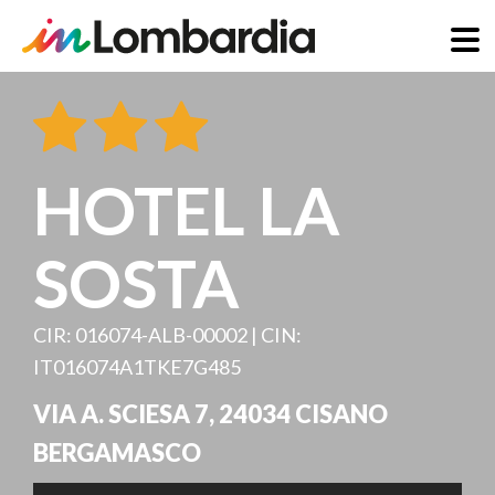
Direkt
zum
Inhalt
HOTEL LA
SOSTA
CIR: 016074-ALB-00002 | CIN:
IT016074A1TKE7G485
VIA A. SCIESA 7
,
24034
CISANO
BERGAMASCO