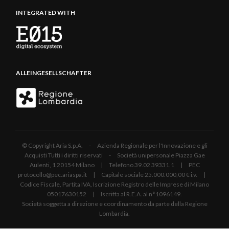
INTEGRATED WITH
ALLEINGESELLSCHAFTER
© Copyright Aria S.p.A. - Azienda Regionale per l'Innovazione e gli
Acquisti Tutti i diritti riservati - Società unipersonale Piazza Gae
Aulenti, 1 20154 Milano | Telefono 39.02 39331.1 | PEC
protocollo@pec.ariaspa.it | Capitale sociale 25.000.000,00 € i.v. |
Codice Fiscale, Partita IVA, Iscrizione Registro delle Imprese di Milano
05017630152 | Iscritta al R.E.A. al n°1096149.
Società soggetta a direzione e coordinamento da parte della Regione
Lombardia.