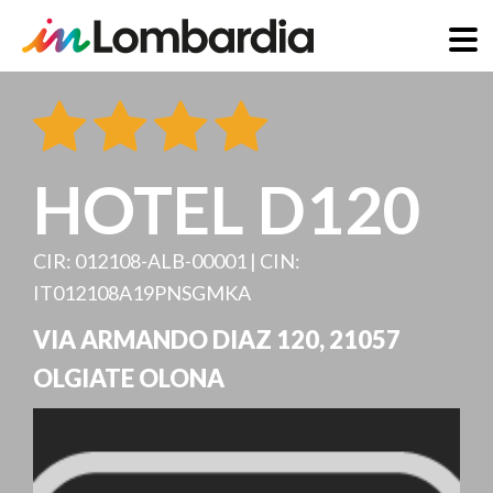
Direkt
zum
Inhalt
HOTEL D120
CIR: 012108-ALB-00001 | CIN:
IT012108A19PNSGMKA
VIA ARMANDO DIAZ 120
,
21057
OLGIATE OLONA