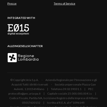
Presse
Terms of Service
INTEGRATED WITH
ALLEINGESELLSCHAFTER
© Copyright Aria S.p.A. - Azienda Regionale per l'Innovazione e gli
Acquisti Tutti i diritti riservati - Società unipersonale Piazza Gae
Aulenti, 1 20154 Milano | Telefono 39.02 39331.1 | PEC
protocollo@pec.ariaspa.it | Capitale sociale 25.000.000,00 € i.v. |
Codice Fiscale, Partita IVA, Iscrizione Registro delle Imprese di Milano
05017630152 | Iscritta al R.E.A. al n°1096149.