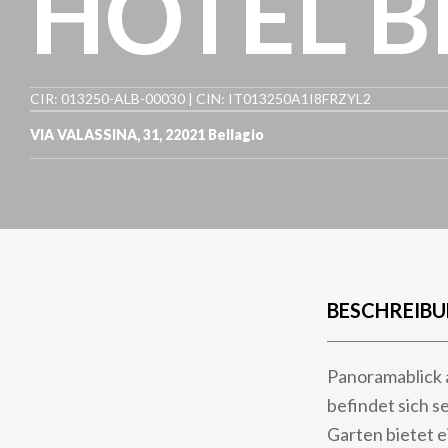
HOTEL B
CIR: 013250-ALB-00030 | CIN: IT013250A1I8FRZYL2
VIA VALASSINA, 31
,
22021
Bellagio
BESCHREIB
Panoramablick 
befindet sich 
Garten bietet e