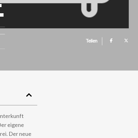
E
Teilen
Unterkunft
Der eigene
frei. Der neue