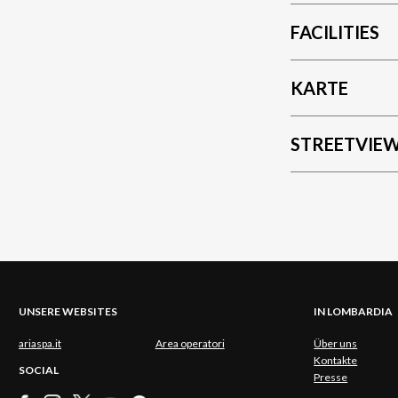
FACILITIES
KARTE
STREETVIE
UNSERE WEBSITES
IN LOMBARDIA
ariaspa.it
Area operatori
Über uns
Kontakte
SOCIAL
Presse