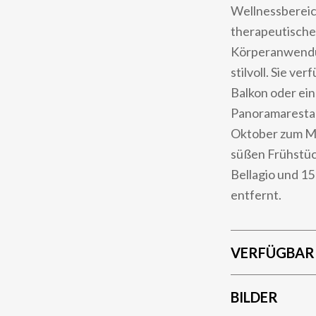
Wellnessbereich
therapeutische
Körperanwendun
stilvoll. Sie v
Balkon oder ein
Panoramarestaur
Oktober zum Mi
süßen Frühstüc
Bellagio und 15
entfernt.
VERFÜGBAR
BILDER