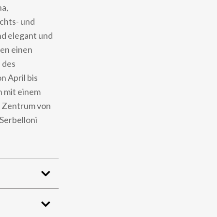
na,
chts- und
d elegant und
zen einen
e des
n April bis
h mit einem
m Zentrum von
Serbelloni