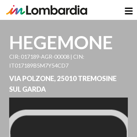
Direkt
zum
HEGEMONE
Inhalt
CIR: 017189-AGR-00008 | CIN:
IT017189B5M7Y54CD7
VIA POLZONE
,
25010
TREMOSINE
SUL GARDA