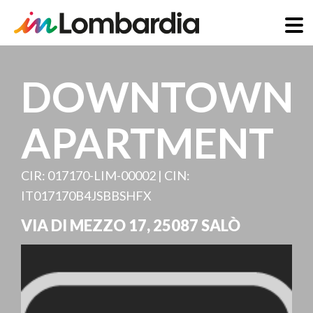
Direkt
zum
DOWNTOWN
Inhalt
APARTMENT
CIR: 017170-LIM-00002 | CIN:
IT017170B4JSBBSHFX
VIA DI MEZZO 17
,
25087
SALÒ